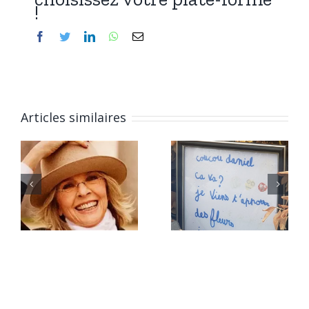
!
Facebook
Twitter
LinkedIn
WhatsApp
Email
Articles similaires
L’épitaphe
L’épitaphe
du 28
du 27
juillet
juillet
2026.
2026.