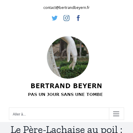
Passer
contact@bertrandbeyern.fr
au
Twitter
Instagram
Facebook
contenu
Aller à...
Le Père-Lachaise au poil :