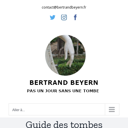
Passer
contact@bertrandbeyern.fr
au
Twitter
Instagram
Facebook
contenu
Aller à...
Guide des tombes