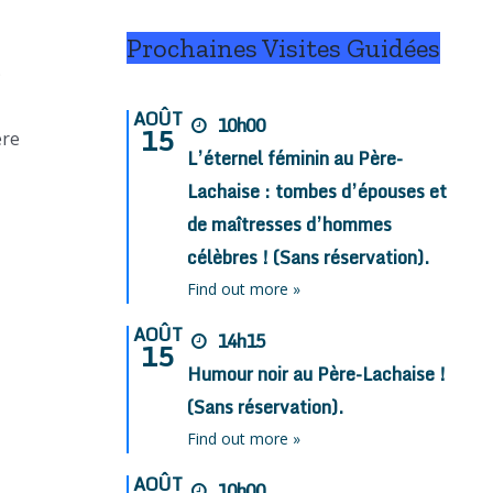
Prochaines Visites Guidées
;
AOÛT
10h00
15
ère
L’éternel féminin au Père-
Lachaise : tombes d’épouses et
de maîtresses d’hommes
célèbres ! (Sans réservation).
Find out more »
AOÛT
14h15
15
Humour noir au Père-Lachaise !
(Sans réservation).
Find out more »
AOÛT
10h00