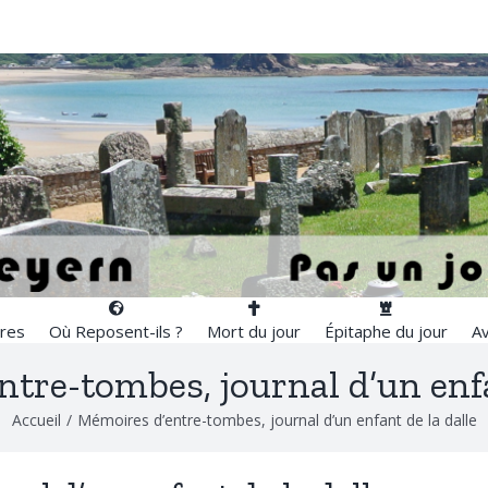
res
Où Reposent-ils ?
Mort du jour
Épitaphe du jour
Av
tre-tombes, journal d’un enfa
Accueil
/
Mémoires d’entre-tombes, journal d’un enfant de la dalle