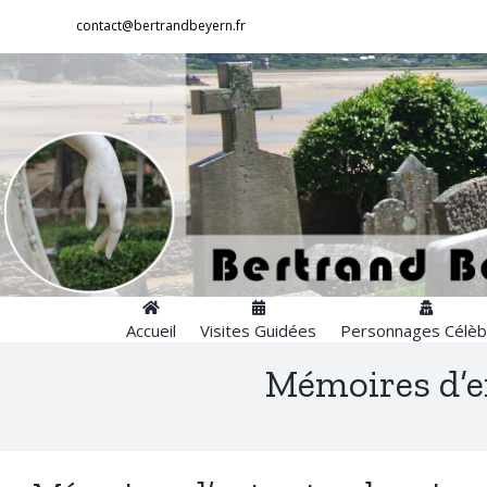
Passer
contact@bertrandbeyern.fr
au
contenu
Accueil
Visites Guidées
Personnages Célèb
Mémoires d’en