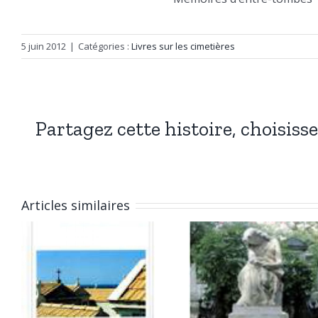
5 juin 2012
|
Catégories :
Livres sur les cimetières
Partagez cette histoire, choisiss
Articles similaires
Guide des
Guide d
tombes
tombe
d’hommes
d’homm
célèbres
célèbre