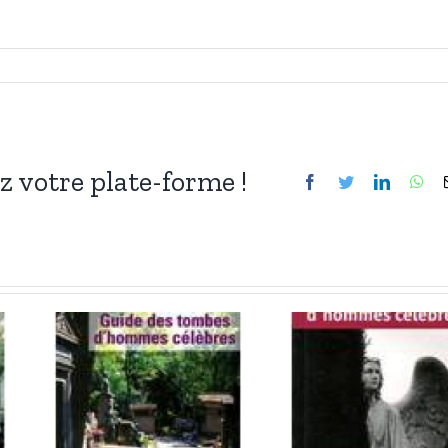
ez votre plate-forme !
Facebook
Twitter
LinkedIn
Wh
es
Guide des
s
tombes
es
d’hommes
s
célèbres