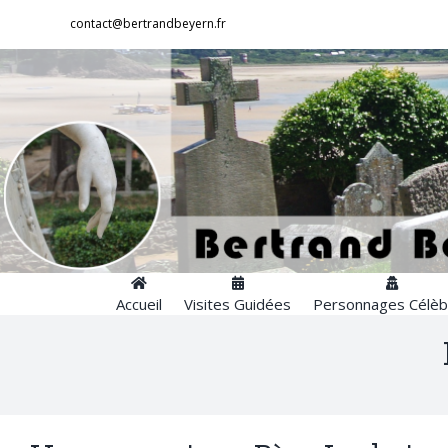
Passer
contact@bertrandbeyern.fr
au
contenu
Accueil
Visites Guidées
Personnages Célèb