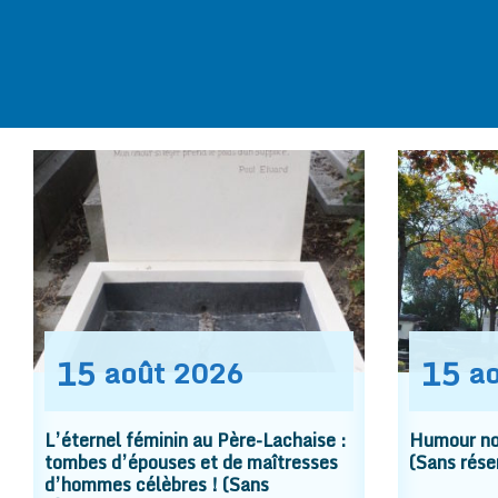
15
15
août
2026
a
L’éternel féminin au Père-Lachaise :
Humour noi
tombes d’épouses et de maîtresses
(Sans rése
d’hommes célèbres ! (Sans