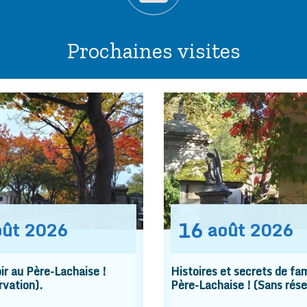
Prochaines visites
16
oût
2026
août
2026
r au Père-Lachaise !
Histoires et secrets de fam
rvation).
Père-Lachaise ! (Sans rése