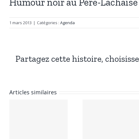
Humour noir au Père-Lachaise
1 mars 2013
|
Catégories :
Agenda
Partagez cette histoire, choisiss
Articles similaires
Humour et
Humou
esprit au
noir a
cimetière
Père-