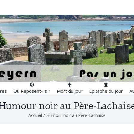
res
Où Reposent-ils ?
Mort du jour
Épitaphe du jour
Av
Humour noir au Père-Lachais
Accueil
/
Humour noir au Père-Lachaise