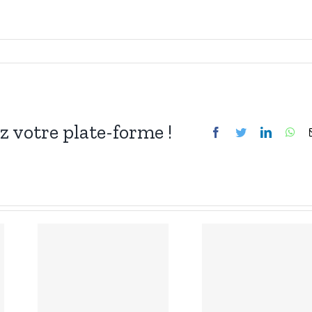
ez votre plate-forme !
Facebook
Twitter
LinkedIn
Wh
Tombes
célèbres du
r
Père-
u
Lachaise :
de Molière