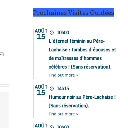
Prochaines Visites Guidées
AOÛT
10h00
15
L’éternel féminin au Père-
Lachaise : tombes d’épouses et
atsApp
Email
de maîtresses d’hommes
célèbres ! (Sans réservation).
Find out more »
AOÛT
14h15
15
Humour noir au Père-Lachaise !
(Sans réservation).
Find out more »
AOÛT
10h00