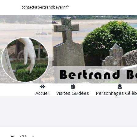
Passer
contact@bertrandbeyern.fr
au
contenu
Accueil
Visites Guidées
Personnages Célèb