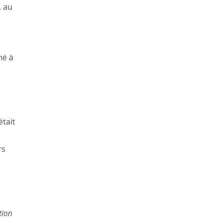
, au
mé à
était
rs
tion