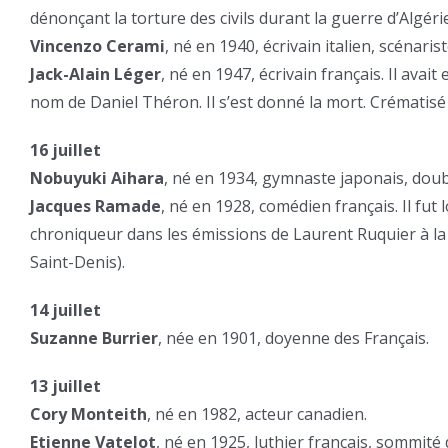
dénonçant la torture des civils durant la guerre d’Algérie
Vincenzo Cerami
, né en 1940, écrivain italien, scénaris
Jack-Alain Léger
, né en 1947, écrivain français. Il ava
nom de Daniel Théron. Il s’est donné la mort. Crématisé
16 juillet
Nobuyuki Aihara
, né en 1934, gymnaste japonais, dou
Jacques Ramade
, né en 1928, comédien français. Il fut
chroniqueur dans les émissions de Laurent Ruquier à l
Saint-Denis).
14 juillet
Suzanne Burrier
, née en 1901, doyenne des Français.
13 juillet
Cory Monteith
, né en 1982, acteur canadien.
Etienne Vatelot
, né en 1925, luthier français, sommit