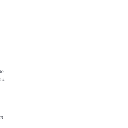
de
au.
un