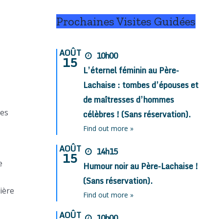
Prochaines Visites Guidées
AOÛT
10h00
15
L’éternel féminin au Père-
Lachaise : tombes d’épouses et
de maîtresses d’hommes
ées
célèbres ! (Sans réservation).
Find out more »
AOÛT
14h15
15
e
Humour noir au Père-Lachaise !
(Sans réservation).
ière
Find out more »
AOÛT
10h00