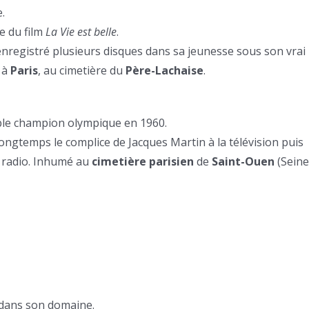
.
te du film
La Vie est belle
.
it enregistré plusieurs disques dans sa jeunesse sous son vrai
 à
Paris
, au cimetière du
Père-Lachaise
.
ble champion olympique en 1960.
 longtemps le complice de Jacques Martin à la télévision puis
a radio. Inhumé au
cimetière parisien
de
Saint-Ouen
(Seine
é dans son domaine.