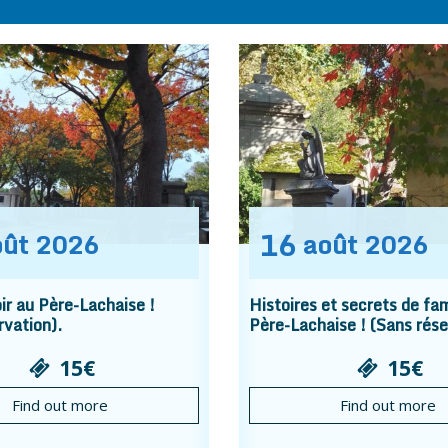
16
oût
2026
août
2026
r au Père-Lachaise !
Histoires et secrets de fam
rvation).
Père-Lachaise ! (Sans rése
15€
15€
Find out more
Find out more