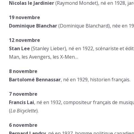
Nicolas le Jardinier
(Raymond Mondet), né en 1928, jardi
19 novembre
Dominique Blanchar
(Dominique Blanchard), née en 19
12 novembre
Stan Lee
(Stanley Lieber), né en 1922, scénariste et édi
Man, les Avengers, les X-Men…
8 novembre
Bartolomé Bennassar
, né en 1929, historien français.
7 novembre
Francis Lai
, né en 1932, compositeur français de musiqu
(
La Bicyclette
).
6 novembre
Bernard Landry
, né en 1937, homme politique canadien