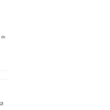
 de
atsApp
Email