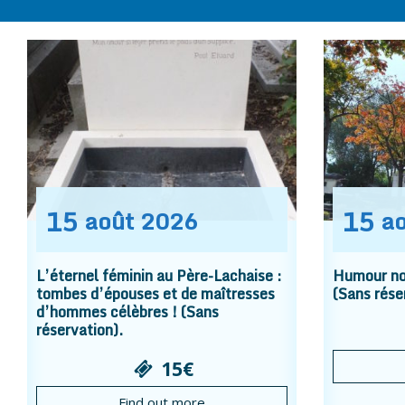
15
15
août
2026
a
L’éternel féminin au Père-Lachaise :
Humour noi
tombes d’épouses et de maîtresses
(Sans rése
d’hommes célèbres ! (Sans
réservation).
15€
Find out more