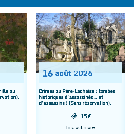
16
août
2026
ille au
Crimes au Père-Lachaise : tombes
rvation).
historiques d’assassinés… et
d’assassins ! (Sans réservation).
15€
Find out more