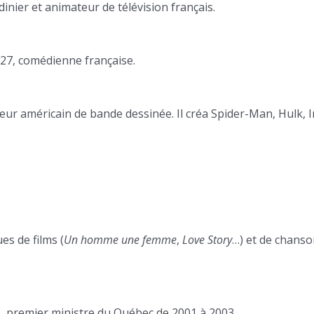
nier et animateur de télévision français.
27, comédienne française.
teur américain de bande dessinée. Il créa Spider-Man, Hulk, 
es de films (
Un homme une femme
,
Love Story
…) et de chans
, premier ministre du Québec de 2001 à 2003.