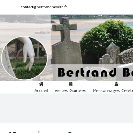
Passer
contact@bertrandbeyern.fr
au
contenu
Accueil
Visites Guidées
Personnages Célèb