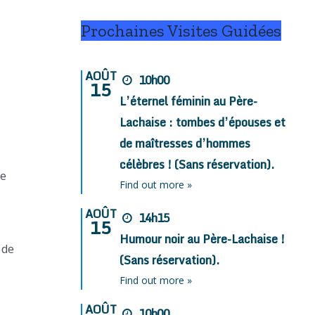
Prochaines Visites Guidées
AOÛT
10h00
15
L’éternel féminin au Père-
Lachaise : tombes d’épouses et
de maîtresses d’hommes
célèbres ! (Sans réservation).
pe
Find out more »
AOÛT
14h15
15
Humour noir au Père-Lachaise !
 de
(Sans réservation).
Find out more »
AOÛT
10h00