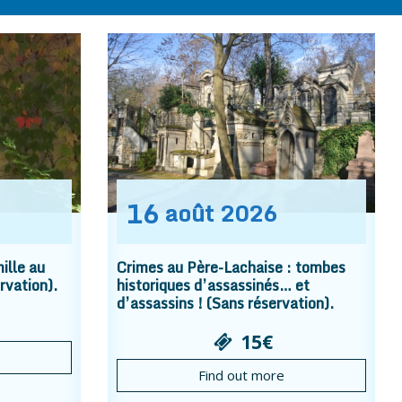
16
août
2026
ille au
Crimes au Père-Lachaise : tombes
rvation).
historiques d’assassinés… et
d’assassins ! (Sans réservation).
15€
Find out more