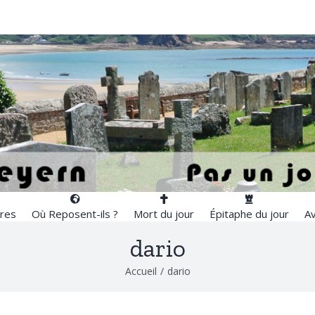
res
Où Reposent-ils ?
Mort du jour
Épitaphe du jour
Av
dario
Accueil
/
dario