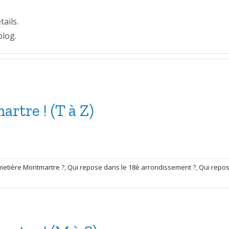
ails.
blog.
rtre ! (T à Z)
metière Montmartre ?
,
Qui repose dans le 18è arrondissement ?
,
Qui repos