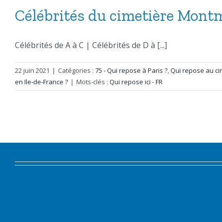
Célébrités du cimetière Montm
Célébrités de A à C | Célébrités de D à [...]
22 juin 2021
|
Catégories :
75 - Qui repose à Paris ?
,
Qui repose au ci
en Ile-de-France ?
|
Mots-clés :
Qui repose ici - FR