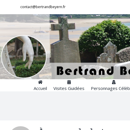
Passer
contact@bertrandbeyern.fr
au
contenu
Accueil
Visites Guidées
Personnages Célèb