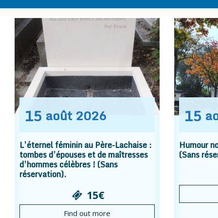
15
15
août
2026
a
L’éternel féminin au Père-Lachaise :
Humour noi
tombes d’épouses et de maîtresses
(Sans rése
d’hommes célèbres ! (Sans
réservation).
15€
Find out more