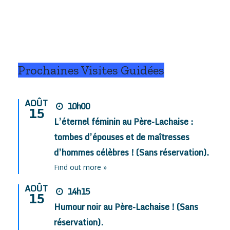
pis Fanny !
.
Prochaines Visites Guidées
AOÛT
10h00
15
L’éternel féminin au Père-Lachaise :
tombes d’épouses et de maîtresses
d’hommes célèbres ! (Sans réservation).
Find out more »
AOÛT
14h15
15
Humour noir au Père-Lachaise ! (Sans
réservation).