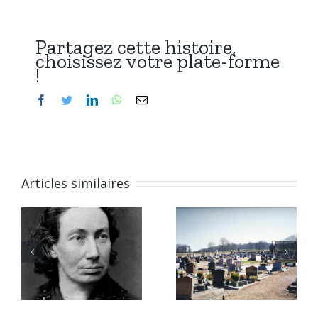
Partagez cette histoire,
choisissez votre plate-forme
!
Facebook
Twitter
LinkedIn
WhatsApp
Email
Articles similaires
6 janvier
Qui repose
2026 :
à Chitry-
Marius,
les-Mines
César, et
e
(58) ?