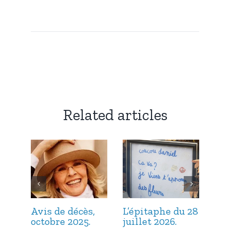
Related articles
Avis de décès,
L’épitaphe du 28
L’é
octobre 2025.
juillet 2026.
jui