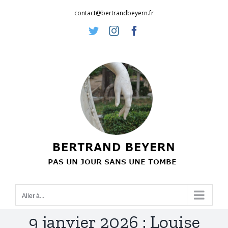
Passer
contact@bertrandbeyern.fr
au
Twitter
Instagram
Facebook
contenu
Aller à...
9 janvier 2026 : Louise