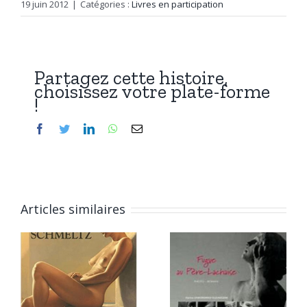
19 juin 2012
|
Catégories :
Livres en participation
Partagez cette histoire,
choisissez votre plate-forme
!
Facebook
Twitter
LinkedIn
WhatsApp
Email
Articles similaires
Fugue au
Père-
z