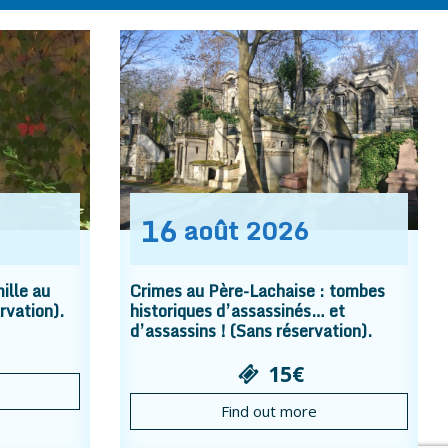
16
août
2026
ille au
Crimes au Père-Lachaise : tombes
rvation).
historiques d’assassinés… et
d’assassins ! (Sans réservation).
15€
Find out more