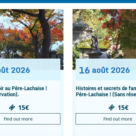
16
oût
2026
août
2026
r au Père-Lachaise !
Histoires et secrets de fam
rvation).
Père-Lachaise ! (Sans rése
15€
15€
Find out more
Find out more