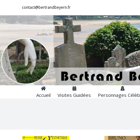
Passer
contact@bertrandbeyern.fr
au
contenu
Accueil
Visites Guidées
Personnages Célèb