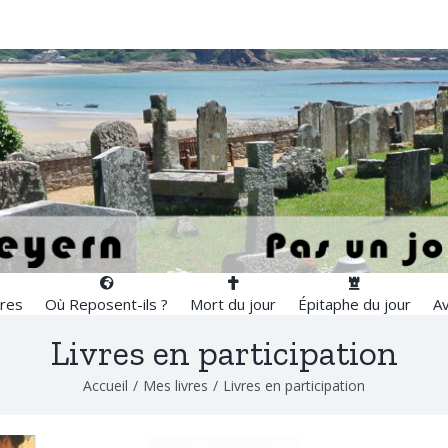
res
Où Reposent-ils ?
Mort du jour
Épitaphe du jour
Av
Livres en participation
Accueil
/
Mes livres
/
Livres en participation