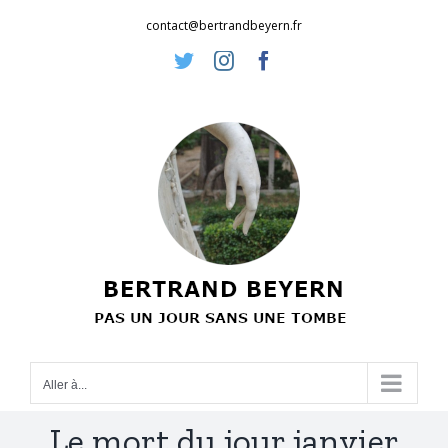
Passer
contact@bertrandbeyern.fr
au
Twitter
Instagram
Facebook
contenu
Aller à...
Le mort du jour janvier