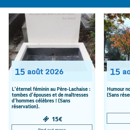
15
15
août
2026
a
L’éternel féminin au Père-Lachaise :
Humour noi
tombes d’épouses et de maîtresses
(Sans rése
d’hommes célèbres ! (Sans
réservation).
15€
Find out more