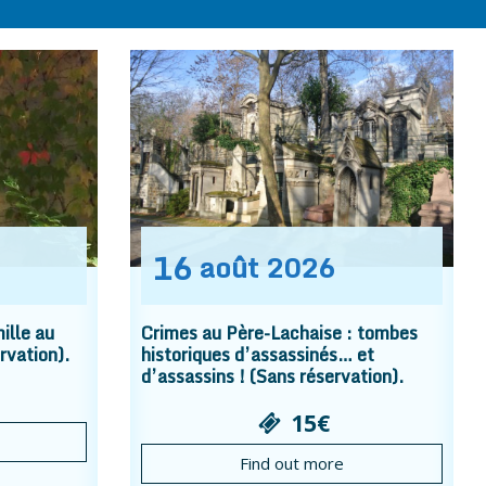
16
août
2026
ille au
Crimes au Père-Lachaise : tombes
rvation).
historiques d’assassinés… et
d’assassins ! (Sans réservation).
15€
Find out more