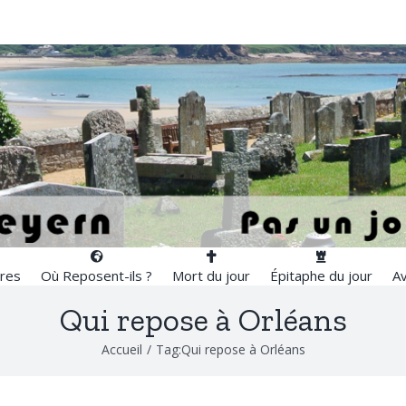
res
Où Reposent-ils ?
Mort du jour
Épitaphe du jour
Av
Qui repose à Orléans
Accueil
/
Tag:
Qui repose à Orléans