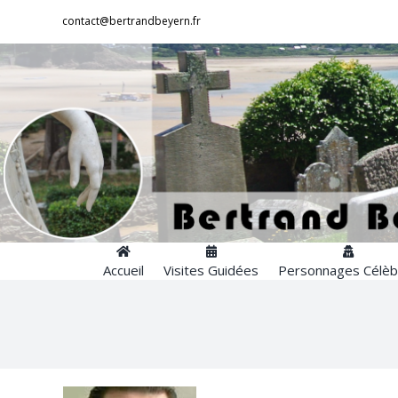
Passer
contact@bertrandbeyern.fr
au
contenu
Accueil
Visites Guidées
Personnages Célèb