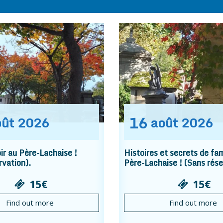
16
oût
2026
août
2026
r au Père-Lachaise !
Histoires et secrets de fam
rvation).
Père-Lachaise ! (Sans rése
15€
15€
Find out more
Find out more