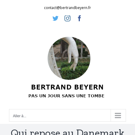
Passer
contact@bertrandbeyern.fr
au
Twitter
Instagram
Facebook
contenu
Aller à...
Qui repose au Danemark