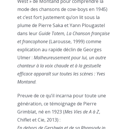
West » de Montand pour comprendre la
mode des chansons de cow-boys en 1945)
et c’est fort justement qu’on lit sous la
plume de Pierre Saka et Yann Plougastel
dans leur
Guide Totem, La Chanson française
et francophone
(Larousse, 1999) comme
explication au rapide déclin de Georges
Ulmer :
Malheureusement pour lui, un autre
chanteur à la voix chaude et à la gestuelle
efficace apparaît sur toutes les scènes : Yves
Montand
.
Preuve de ce qu’il incarna pour toute une
génération, ce témoignage de Pierre
Grimblat, né en 1923 (
Mes Vies de A à Z
,
Chiflet et Cie, 2013) :
En dehors de Gershwin et de sa
Rhapsody in