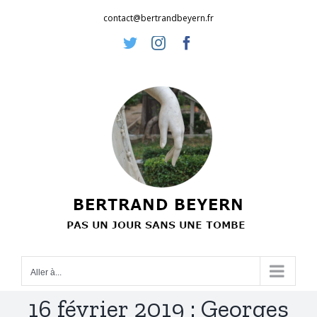
Passer
contact@bertrandbeyern.fr
au
Twitter
Instagram
Facebook
contenu
Aller à...
16 février 2019 : Georges