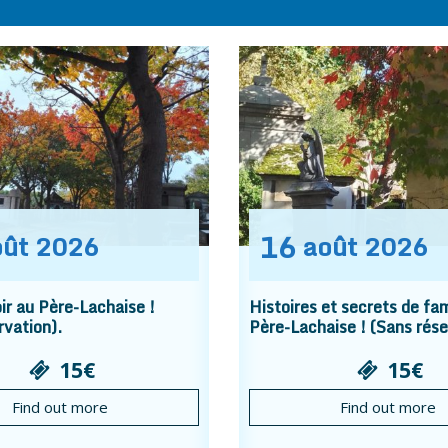
16
oût
2026
août
2026
r au Père-Lachaise !
Histoires et secrets de fam
rvation).
Père-Lachaise ! (Sans rése
15€
15€
Find out more
Find out more