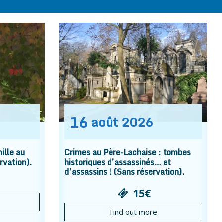
16
août
2026
ille au
Crimes au Père-Lachaise : tombes
rvation).
historiques d’assassinés… et
d’assassins ! (Sans réservation).
15€
Find out more