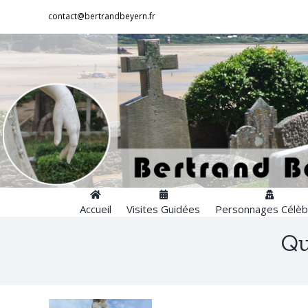
Passer
contact@bertrandbeyern.fr
au
contenu
Accueil
Visites Guidées
Personnages Célèb
Qu