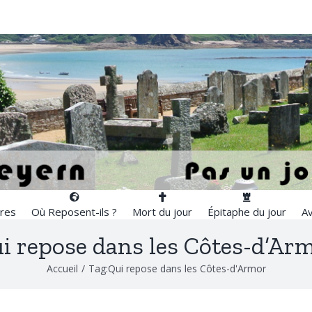
res
Où Reposent-ils ?
Mort du jour
Épitaphe du jour
Av
i repose dans les Côtes-d’Ar
Accueil
/
Tag:
Qui repose dans les Côtes-d'Armor