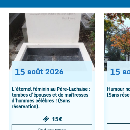
15
15
août
2026
a
L’éternel féminin au Père-Lachaise :
Humour noi
tombes d’épouses et de maîtresses
(Sans rése
d’hommes célèbres ! (Sans
réservation).
15€
Find out more