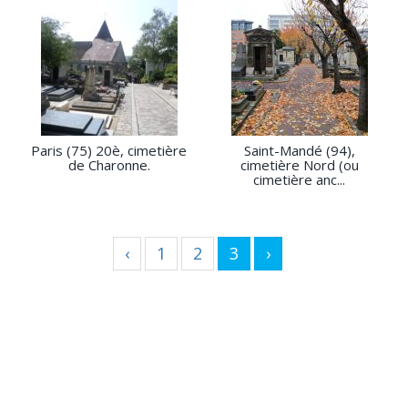
Paris (75) 20è, cimetière
Saint-Mandé (94),
de Charonne.
cimetière Nord (ou
cimetière anc...
‹
1
2
3
›