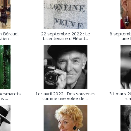
an Béraud,
22 septembre 2022 : Le
8 septembr
ien...
bicentenaire d’Éléont...
une 
e Desmarets
1er avril 2022 : Des souvenirs
31 mars 20
s ...
comme une volée de ...
« n