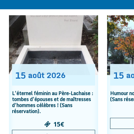
15
15
août
2026
a
L’éternel féminin au Père-Lachaise :
Humour noi
tombes d’épouses et de maîtresses
(Sans rése
d’hommes célèbres ! (Sans
réservation).
15€