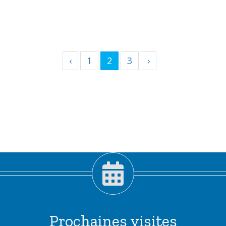
‹
1
2
3
›
Prochaines visites