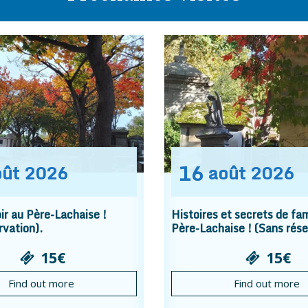
16
oût
2026
août
2026
r au Père-Lachaise !
Histoires et secrets de fam
rvation).
Père-Lachaise ! (Sans rése
15€
15€
Find out more
Find out more