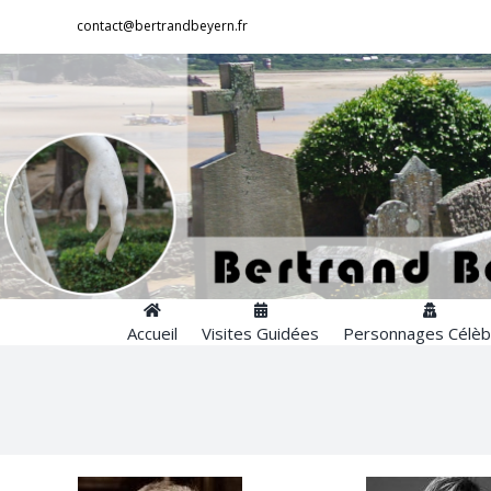
Passer
contact@bertrandbeyern.fr
au
contenu
Accueil
Visites Guidées
Personnages Célèb