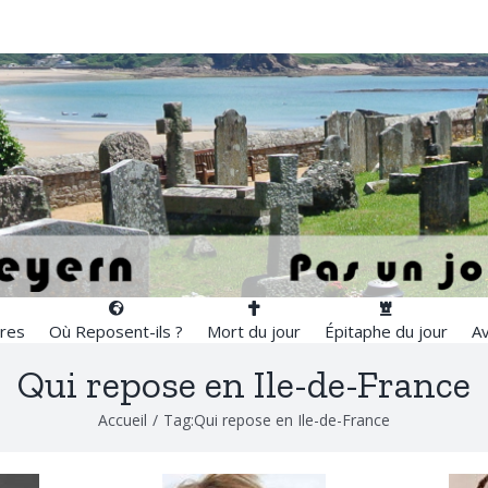
res
Où Reposent-ils ?
Mort du jour
Épitaphe du jour
Av
Qui repose en Ile-de-France
Accueil
/
Tag:
Qui repose en Ile-de-France