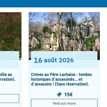
16
août
2026
ille au
Crimes au Père-Lachaise : tombes
rvation).
historiques d’assassinés… et
d’assassins ! (Sans réservation).
15€
Find out more