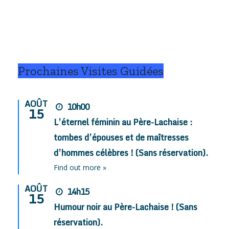
n
à Lucien
à Octave
Lazaridès.
Lapize.
Prochaines Visites Guidées
AOÛT
10h00
15
L’éternel féminin au Père-Lachaise :
tombes d’épouses et de maîtresses
d’hommes célèbres ! (Sans réservation).
Find out more »
AOÛT
14h15
15
Humour noir au Père-Lachaise ! (Sans
réservation).