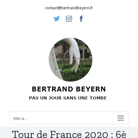
Passer
contact@bertrandbeyern.fr
au
Twitter
Instagram
Facebook
contenu
Aller à...
Tour de France 2020 : 6è