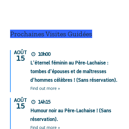
.
Prochaines Visites Guidées
AOÛT
10h00
15
L’éternel féminin au Père-Lachaise :
tombes d’épouses et de maîtresses
d’hommes célèbres ! (Sans réservation).
Find out more »
AOÛT
14h15
15
Humour noir au Père-Lachaise ! (Sans
réservation).
Find out more »