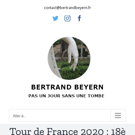
Passer
contact@bertrandbeyern.fr
au
Twitter
Instagram
Facebook
contenu
Aller à...
Tour de France 2020 : 18è