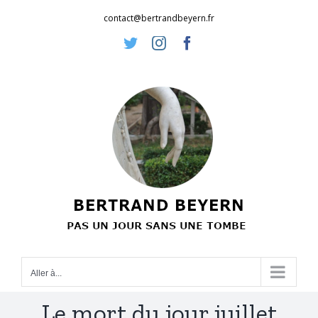
Passer
contact@bertrandbeyern.fr
au
Twitter
Instagram
Facebook
contenu
Aller à...
Le mort du jour juillet