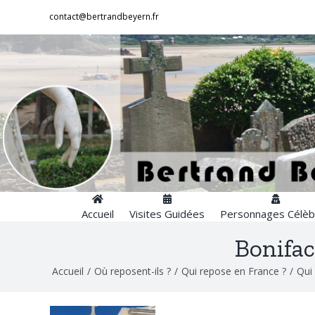
Passer
contact@bertrandbeyern.fr
au
contenu
Accueil
Visites Guidées
Personnages Célèb
Bonifac
Accueil
/
Où reposent-ils ?
/
Qui repose en France ?
/
Qui