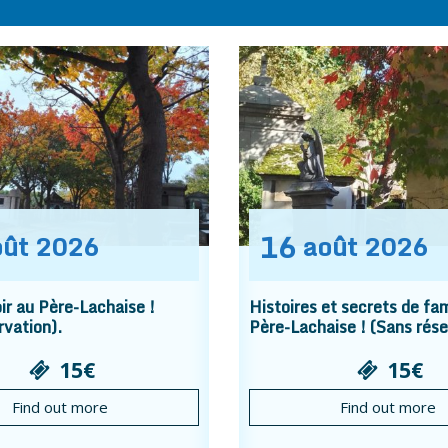
16
oût
2026
août
2026
r au Père-Lachaise !
Histoires et secrets de fam
rvation).
Père-Lachaise ! (Sans rése
15€
15€
Find out more
Find out more