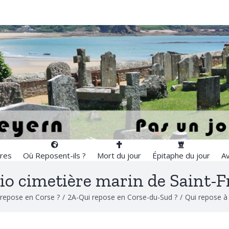
res
Où Reposent-ils ?
Mort du jour
Épitaphe du jour
Av
io cimetière marin de Saint-F
 repose en Corse ?
/
2A-Qui repose en Corse-du-Sud ?
/
Qui repose à