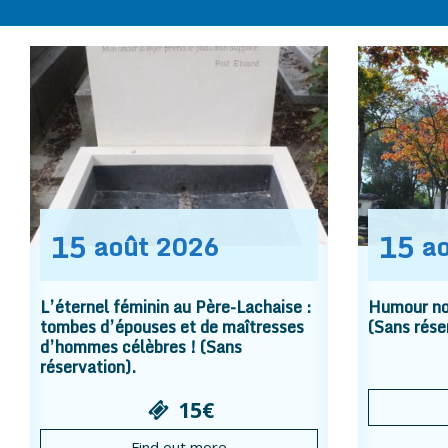
15
15
août
2026
a
L’éternel féminin au Père-Lachaise :
Humour noi
tombes d’épouses et de maîtresses
(Sans rése
d’hommes célèbres ! (Sans
réservation).
15€
Find out more