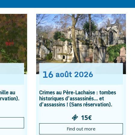
16
août
2026
ille au
Crimes au Père-Lachaise : tombes
rvation).
historiques d’assassinés… et
d’assassins ! (Sans réservation).
15€
Find out more