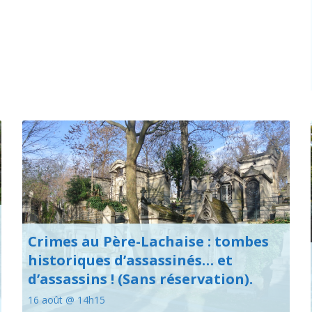
Crimes au Père-Lachaise : tombes
historiques d’assassinés… et
d’assassins ! (Sans réservation).
16 août @ 14h15