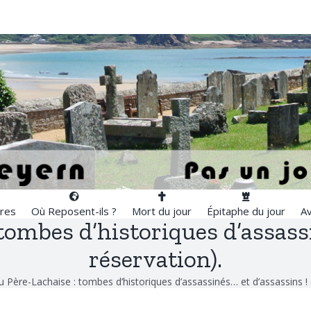
res
Où Reposent-ils ?
Mort du jour
Épitaphe du jour
Av
tombes d’historiques d’assassi
réservation).
 Père-Lachaise : tombes d’historiques d’assassinés… et d’assassins ! 