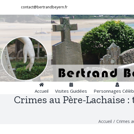
Passer
contact@bertrandbeyern.fr
au
contenu
Accueil
Visites Guidées
Personnages Célèb
Crimes au Père-Lachaise : 
Accueil
/
Crimes au