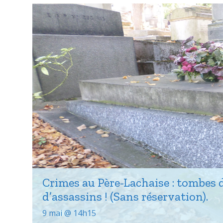
Crimes au Père-Lachaise : tombes 
d’assassins ! (Sans réservation).
9 mai @ 14h15