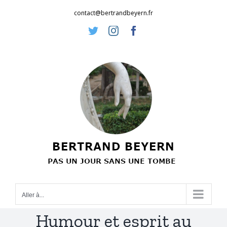
Passer
contact@bertrandbeyern.fr
au
Twitter
Instagram
Facebook
contenu
Aller à...
Humour et esprit au