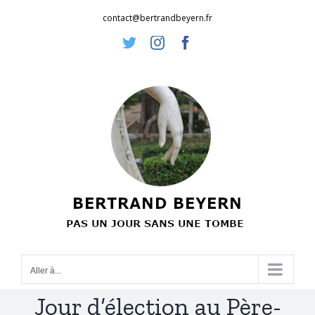
Passer
contact@bertrandbeyern.fr
au
Twitter
Instagram
Facebook
contenu
Aller à...
Jour d’élection au Père-