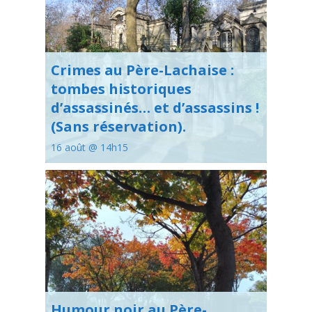
Crimes au Père-Lachaise :
tombes historiques
d’assassinés… et d’assassins !
(Sans réservation).
16 août @ 14h15
Humour noir au Père-