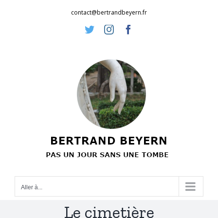
Passer
contact@bertrandbeyern.fr
au
Twitter
Instagram
Facebook
contenu
Aller à...
Le cimetière