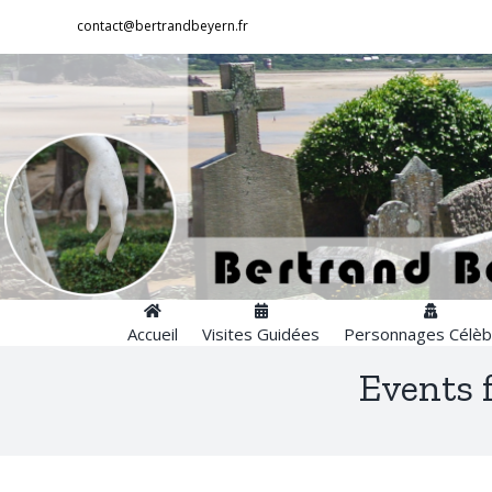
Passer
contact@bertrandbeyern.fr
au
contenu
Accueil
Visites Guidées
Personnages Célèb
Events 