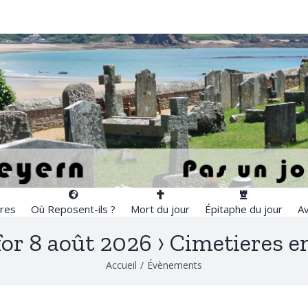
res
Où Reposent-ils ?
Mort du jour
Épitaphe du jour
Av
for 8 août 2026
› Cimetieres e
Accueil
/
Évènements