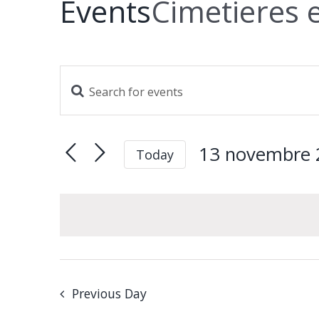
Events
Cimetieres 
Enter
Events
Keyword.
Search
Search
and
for
13 novembre 
Today
Views
Events
Navigation
Select
by
Keyword.
date.
Previous Day