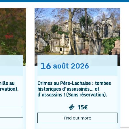
16
août
2026
ille au
Crimes au Père-Lachaise : tombes
rvation).
historiques d’assassinés… et
d’assassins ! (Sans réservation).
15€
Find out more