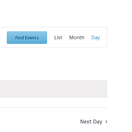
Event
List
Month
Day
Find Events
Views
Navigation
Next Day