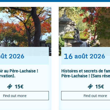
16
oût
2026
août
2026
r au Père-Lachaise !
Histoires et secrets de fam
rvation).
Père-Lachaise ! (Sans rése
15€
15€
Find out more
Find out more