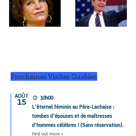
e
Novembre
Octobre
2018.
2018.
Prochaines Visites Guidées
AOÛT
10h00
15
L’éternel féminin au Père-Lachaise :
tombes d’épouses et de maîtresses
d’hommes célèbres ! (Sans réservation).
Find out more »