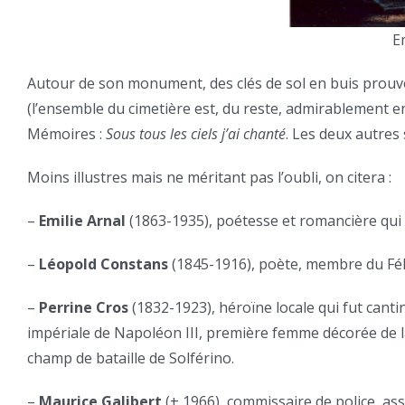
E
Autour de son monument, des clés de sol en buis prouve
(l’ensemble du cimetière est, du reste, admirablement en
Mémoires :
Sous tous les ciels j’ai chanté
. Les deux autres 
Moins illustres mais ne méritant pas l’oubli, on citera :
–
Emilie Arnal
(1863-1935), poétesse et romancière qui
–
Léopold Constans
(1845-1916), poète, membre du Fél
–
Perrine Cros
(1832-1923), héroïne locale qui fut canti
impériale de Napoléon III, première femme décorée de la
champ de bataille de Solférino.
–
Maurice Galibert
(+ 1966), commissaire de police, ass