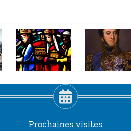
3 janvier
er
2026 :
Louis-
,
Gabriel
pis
Suchet,
!
maréchal
habile.
Prochaines visites