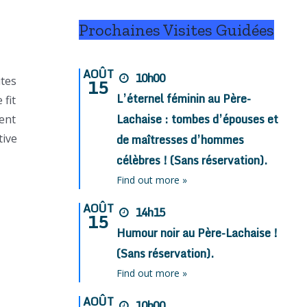
Prochaines Visites Guidées
AOÛT
10h00
utes
15
L’éternel féminin au Père-
fit
Lachaise : tombes d’épouses et
vent
tive
de maîtresses d’hommes
célèbres ! (Sans réservation).
Find out more »
AOÛT
14h15
15
Humour noir au Père-Lachaise !
(Sans réservation).
Find out more »
AOÛT
10h00