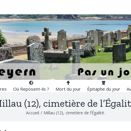
res
Où Reposent-ils ?
Mort du jour
Épitaphe du jour
Av
illau (12), cimetière de l’Égalit
Accueil
/
Millau (12), cimetière de l’Égalité.