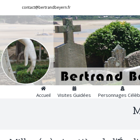
Passer
contact@bertrandbeyern.fr
au
contenu
Accueil
Visites Guidées
Personnages Célèb
M