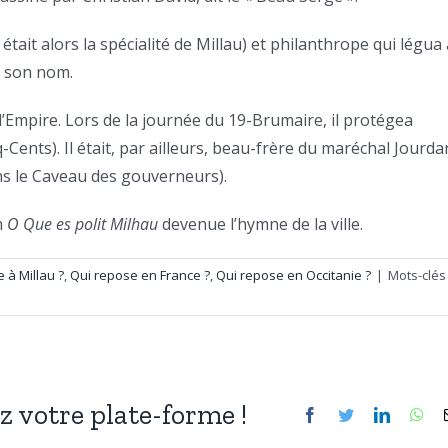
était alors la spécialité de Millau) et philanthrope qui légua 
e son nom.
’Empire. Lors de la journée du 19-Brumaire, il protégea
Cents). Il était, par ailleurs, beau-frère du maréchal Jourda
ans le Caveau des gouverneurs).
n
O Que es polit Milhau
devenue l’hymne de la ville.
 à Millau ?
,
Qui repose en France ?
,
Qui repose en Occitanie ?
|
Mots-clés
ez votre plate-forme !
Facebook
Twitter
LinkedIn
Wh