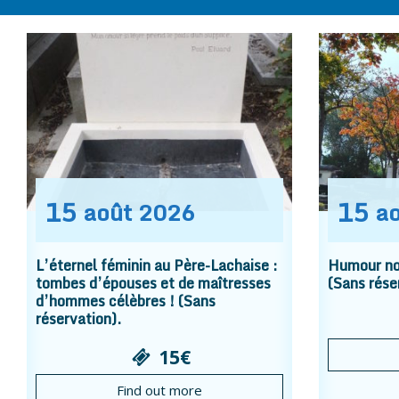
15
15
août
2026
a
L’éternel féminin au Père-Lachaise :
Humour noi
tombes d’épouses et de maîtresses
(Sans rése
d’hommes célèbres ! (Sans
réservation).
15€
Find out more