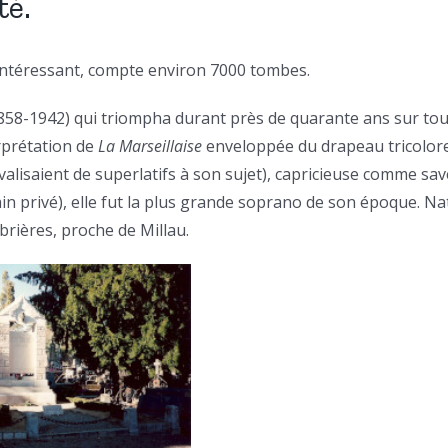
té.
us intéressant, compte environ 7000 tombes.
858-1942) qui triompha durant près de quarante ans sur to
rprétation de
La Marseillaise
enveloppée du drapeau tricolore 
valisaient de superlatifs à son sujet), capricieuse comme sa
rain privé), elle fut la plus grande soprano de son époque. Na
brières, proche de Millau.