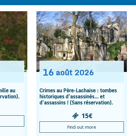
16
août
2026
ille au
Crimes au Père-Lachaise : tombes
rvation).
historiques d’assassinés… et
d’assassins ! (Sans réservation).
15€
Find out more