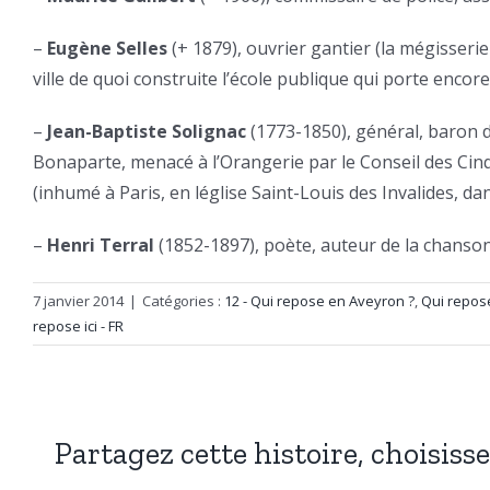
–
Eugène Selles
(+ 1879), ouvrier gantier (la mégisserie 
ville de quoi construite l’école publique qui porte encor
–
Jean-Baptiste Solignac
(1773-1850), général, baron d
Bonaparte, menacé à l’Orangerie par le Conseil des Cinq-
(inhumé à Paris, en léglise Saint-Louis des Invalides, d
–
Henri Terral
(1852-1897), poète, auteur de la chanso
7 janvier 2014
|
Catégories :
12 - Qui repose en Aveyron ?
,
Qui repose
repose ici - FR
Partagez cette histoire, choisiss