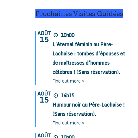
Prochaines Visites Guidées
AOÛT
10h00
15
L’éternel féminin au Père-
Lachaise : tombes d’épouses et
de maîtresses d’hommes
célèbres ! (Sans réservation).
Find out more »
AOÛT
14h15
15
Humour noir au Père-Lachaise !
(Sans réservation).
Find out more »
AOÛT
10h00