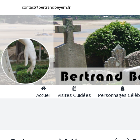
Passer
contact@bertrandbeyern.fr
au
contenu
Accueil
Visites Guidées
Personnages Célèb