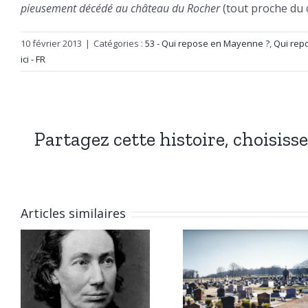
pieusement décédé au château du Rocher
(tout proche du c
10 février 2013
|
Catégories :
53 - Qui repose en Mayenne ?
,
Qui repo
ici - FR
Partagez cette histoire, choisiss
Articles similaires
6 janvi
Qui repose
2026 :
à Chitry-
Marius
les-Mines