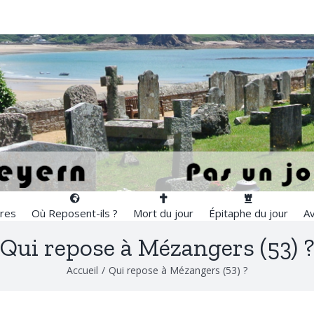
res
Où Reposent-ils ?
Mort du jour
Épitaphe du jour
Av
Qui repose à Mézangers (53) 
Accueil
/
Qui repose à Mézangers (53) ?