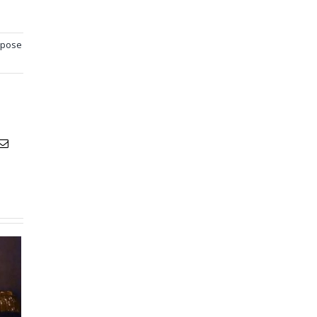
epose
atsApp
Email