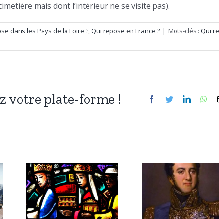
imetière mais dont l’intérieur ne se visite pas).
se dans les Pays de la Loire ?
,
Qui repose en France ?
|
Mots-clés :
Qui r
ez votre plate-forme !
Facebook
Twitter
LinkedIn
Wh
3 janvier
er
2026 :
Louis-
,
Gabriel