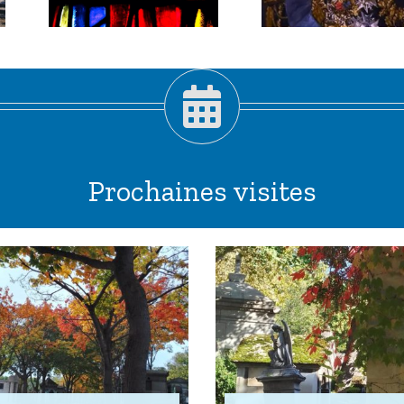
pis
Suchet,
!
maréchal
habile.
Prochaines visites