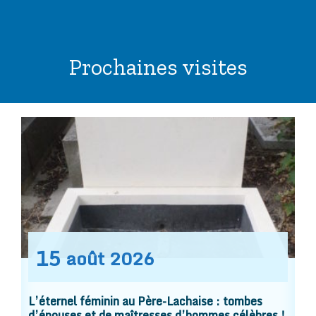
Prochaines visites
15
août
2026
L’éternel féminin au Père-Lachaise : tombes
d’épouses et de maîtresses d’hommes célèbres !