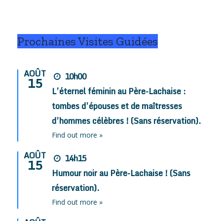
.
Prochaines Visites Guidées
AOÛT
10h00
15
L’éternel féminin au Père-Lachaise :
tombes d’épouses et de maîtresses
d’hommes célèbres ! (Sans réservation).
Find out more »
AOÛT
14h15
15
Humour noir au Père-Lachaise ! (Sans
réservation).
Find out more »