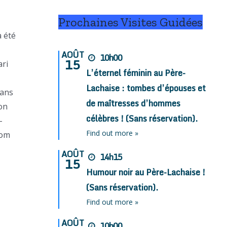
Prochaines Visites Guidées
a été
AOÛT
10h00
15
ari
L’éternel féminin au Père-
Lachaise : tombes d’épouses et
sans
de maîtresses d’hommes
 on
célèbres ! (Sans réservation).
-
Find out more »
nom
AOÛT
14h15
15
Humour noir au Père-Lachaise !
(Sans réservation).
Find out more »
AOÛT
10h00