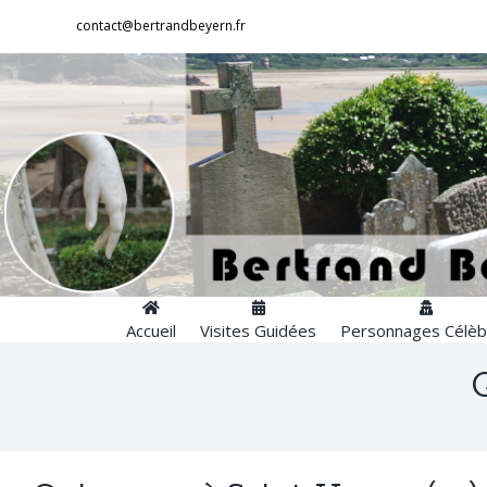
Passer
contact@bertrandbeyern.fr
au
contenu
Accueil
Visites Guidées
Personnages Célèb