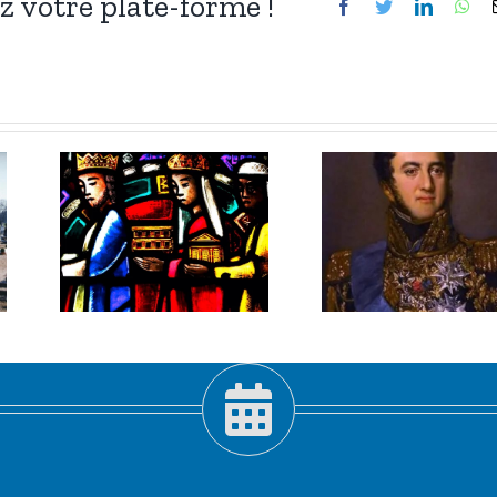
ez votre plate-forme !
Facebook
Twitter
LinkedIn
Wh
3 janvier
er
2026 :
Louis-
,
Gabriel
pis
Suchet,
!
maréchal
habile.