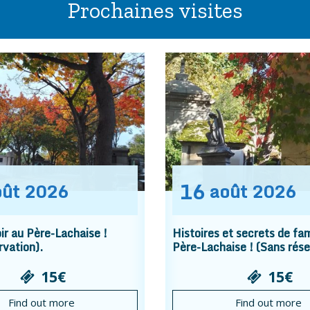
Prochaines visites
16
oût
2026
août
2026
r au Père-Lachaise !
Histoires et secrets de fam
rvation).
Père-Lachaise ! (Sans rése
15€
15€
Find out more
Find out more