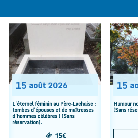
15
15
août
2026
a
L’éternel féminin au Père-Lachaise :
Humour noi
tombes d’épouses et de maîtresses
(Sans rése
d’hommes célèbres ! (Sans
réservation).
15€