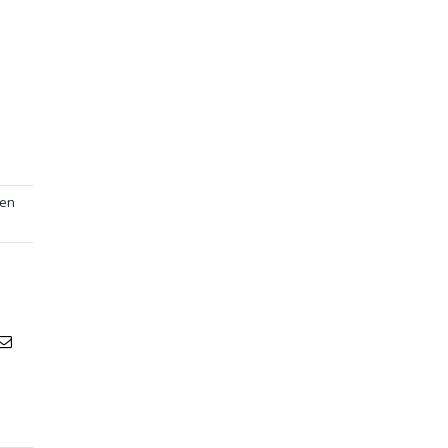
 en
atsApp
Email