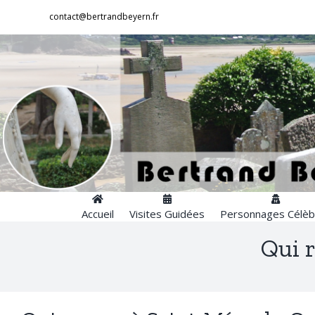
Passer
contact@bertrandbeyern.fr
au
contenu
Accueil
Visites Guidées
Personnages Célèb
Qui 