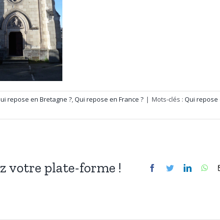
ui repose en Bretagne ?
,
Qui repose en France ?
|
Mots-clés :
Qui repose
ez votre plate-forme !
Facebook
Twitter
LinkedIn
Wh