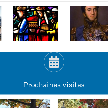
3 janvier
er
2026 :
Louis-
,
Gabriel
pis
Suchet,
!
maréchal
habile.
Prochaines visites