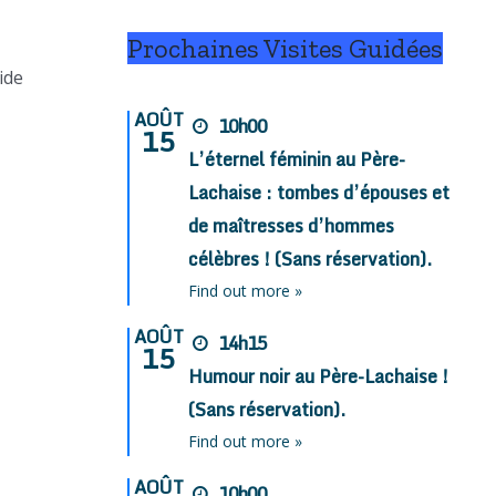
Prochaines Visites Guidées
ide
AOÛT
10h00
15
L’éternel féminin au Père-
Lachaise : tombes d’épouses et
de maîtresses d’hommes
célèbres ! (Sans réservation).
Find out more »
AOÛT
14h15
15
Humour noir au Père-Lachaise !
(Sans réservation).
Find out more »
AOÛT
10h00