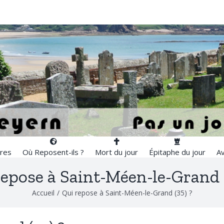
res
Où Reposent-ils ?
Mort du jour
Épitaphe du jour
Av
repose à Saint-Méen-le-Grand (
Accueil
/
Qui repose à Saint-Méen-le-Grand (35) ?