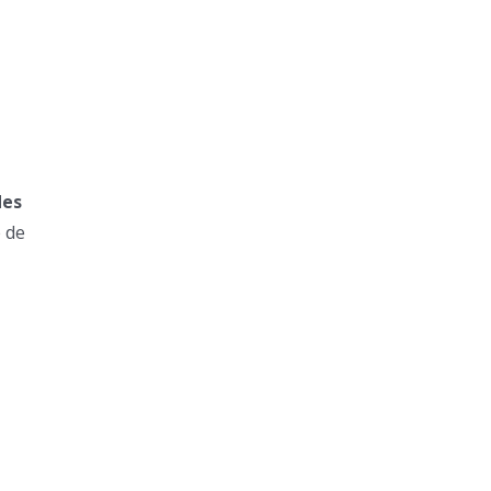
des
é de