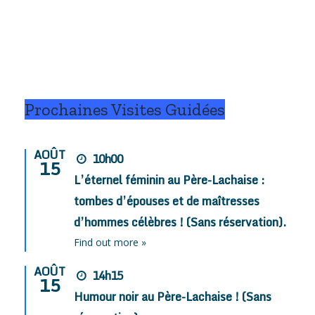
e
(58) ?
pis Fanny !
.
Prochaines Visites Guidées
AOÛT
10h00
15
L’éternel féminin au Père-Lachaise :
tombes d’épouses et de maîtresses
d’hommes célèbres ! (Sans réservation).
Find out more »
AOÛT
14h15
15
Humour noir au Père-Lachaise ! (Sans