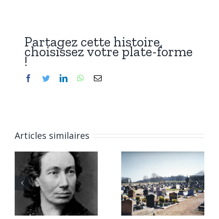
Partagez cette histoire,
choisissez votre plate-forme
!
Facebook
Twitter
LinkedIn
WhatsApp
Email
Articles similaires
6 janvier
Qui repose
2026 :
à Chitry-
Marius,
les-Mines
César, et