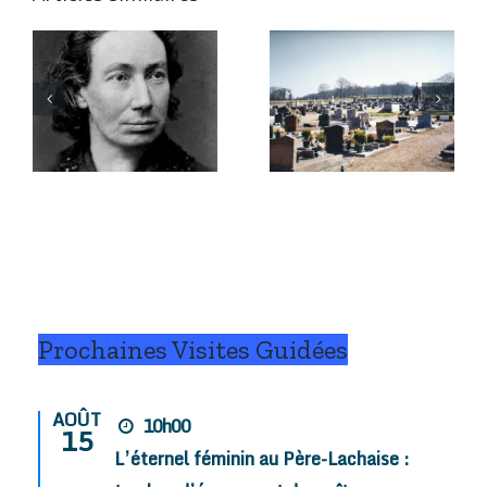
6 janvier
Qui repose
2026 :
à Chitry-
Marius,
les-Mines
César, et
e
(58) ?
pis Fanny !
.
Prochaines Visites Guidées
AOÛT
10h00
15
L’éternel féminin au Père-Lachaise :