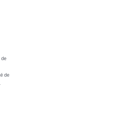
 de
té de
.