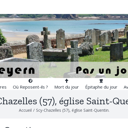
res
Où Reposent-ils ?
Mort du jour
Épitaphe du jour
Av
hazelles (57), église Saint-Qu
Accueil
/
Scy-Chazelles (57), église Saint-Quentin.