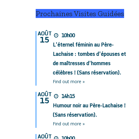
Prochaines Visites Guidées
AOÛT
10h00
15
L’éternel féminin au Père-
Lachaise : tombes d’épouses et
de maîtresses d’hommes
célèbres ! (Sans réservation).
Find out more »
AOÛT
14h15
15
Humour noir au Père-Lachaise !
(Sans réservation).
Find out more »
AOÛT
10h00