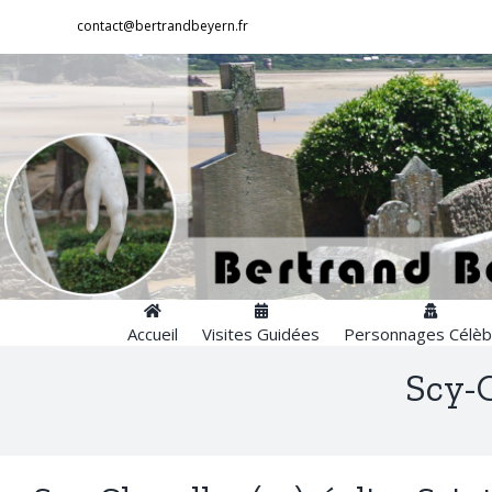
Passer
contact@bertrandbeyern.fr
au
contenu
Accueil
Visites Guidées
Personnages Célèb
Scy-C