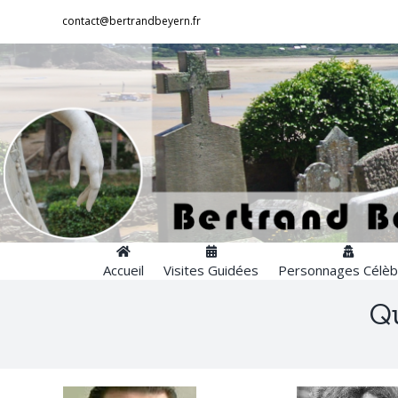
Passer
contact@bertrandbeyern.fr
au
contenu
Accueil
Visites Guidées
Personnages Célèb
Qu