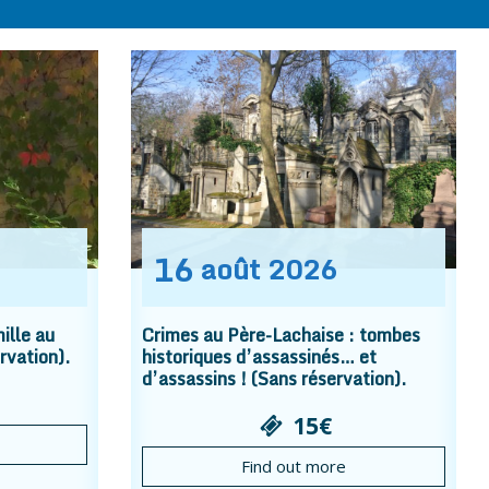
16
août
2026
ille au
Crimes au Père-Lachaise : tombes
rvation).
historiques d’assassinés… et
d’assassins ! (Sans réservation).
15€
Find out more