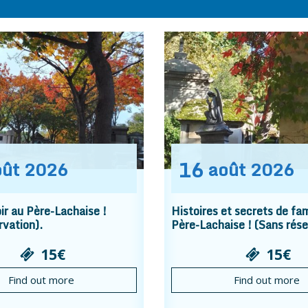
16
oût
2026
août
2026
r au Père-Lachaise !
Histoires et secrets de fam
rvation).
Père-Lachaise ! (Sans rése
15€
15€
Find out more
Find out more