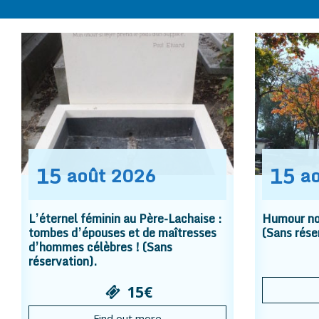
15
15
août
2026
a
L’éternel féminin au Père-Lachaise :
Humour noi
tombes d’épouses et de maîtresses
(Sans rése
d’hommes célèbres ! (Sans
réservation).
15€
Find out more