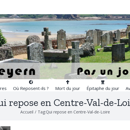
res
Où Reposent-ils ?
Mort du jour
Épitaphe du jour
Av
i repose en Centre-Val-de-Lo
Accueil
/
Tag:
Qui repose en Centre-Val-de-Loire