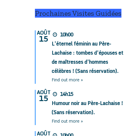
Prochaines Visites Guidées
AOÛT
10h00
15
L’éternel féminin au Père-
Lachaise : tombes d’épouses et
de maîtresses d’hommes
célèbres ! (Sans réservation).
Find out more »
AOÛT
14h15
15
Humour noir au Père-Lachaise !
(Sans réservation).
Find out more »
AOÛT
10h00