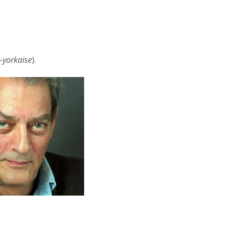
w-yorkaise
).