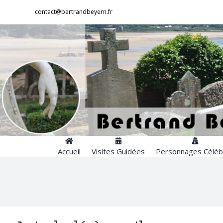
Passer
contact@bertrandbeyern.fr
au
contenu
Accueil
Visites Guidées
Personnages Célèb