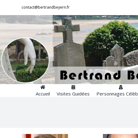
Passer
contact@bertrandbeyern.fr
au
contenu
Accueil
Visites Guidées
Personnages Célèb