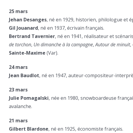
25 mars
Jehan Desanges
, né en 1929, historien, philologue et é
Gil Jouanard
, né en 1937, écrivain français.
Bertrand Tavernier
, né en 1941, réalisateur et scénari
de torchon
,
Un dimanche à la campagne
,
Autour de minuit
,
Sainte-Maxime
(Var).
24 mars
Jean Baudlot
, né en 1947, auteur-compositeur-interprè
23 mars
Julie Pomagalski
, née en 1980, snowboardeuse franç
avalanche.
21 mars
Gilbert Blardone
, né en 1925, économiste français.