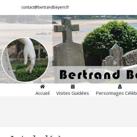
Passer
contact@bertrandbeyern.fr
au
contenu
Accueil
Visites Guidées
Personnages Célèb