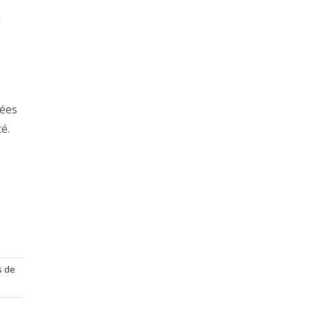
à
gées
é.
s de