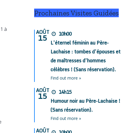
Prochaines Visites Guidées
11 à
AOÛT
10h00
15
L’éternel féminin au Père-
Lachaise : tombes d’épouses et
de maîtresses d’hommes
célèbres ! (Sans réservation).
Find out more »
AOÛT
14h15
15
Humour noir au Père-Lachaise !
(Sans réservation).
Find out more »
e
AOÛT
10h00