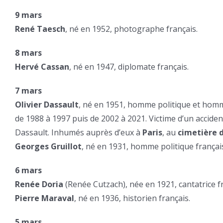
9 mars
René Taesch
, né en 1952, photographe français.
8 mars
Hervé Cassan
, né en 1947, diplomate français.
7 mars
Olivier Dassault
, né en 1951, homme politique et homme
de 1988 à 1997 puis de 2002 à 2021. Victime d’un accident 
Dassault. Inhumés auprès d’eux à
Paris
, au
cimetière 
Georges Gruillot
, né en 1931, homme politique frança
6 mars
Renée Doria
(Renée Cutzach), née en 1921, cantatrice fra
Pierre Maraval
, né en 1936, historien français.
5 mars