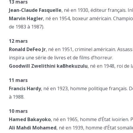
13 mars
Jean-Claude Fasquelle
, né en 1930, éditeur français. 
Marvin Hagler
, né en 1954, boxeur américain. Champio
de 1983 à 1987).
12 mars
Ronald DeFeo Jr
, né en 1951, criminel américain. Assass
inspira une série de livres et de films d’horreur.
Goodwill Zwelithini kaBhekuzulu
, né en 1948, roi de
11 mars
Francis Hardy
, né en 1923, homme politique français. 
à 1988.
10 mars
Hamed Bakayoko
, né en 1965, homme d’État ivoirien. P
Ali Mahdi Mohamed
, né en 1939, homme d’État somalie