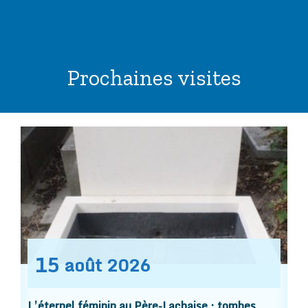
Prochaines visites
15
août
2026
L’éternel féminin au Père-Lachaise : tombes