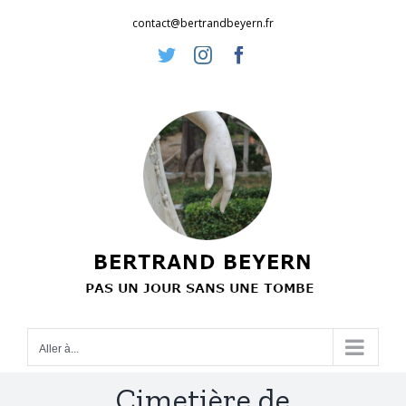
Passer
contact@bertrandbeyern.fr
au
Twitter
Instagram
Facebook
contenu
Aller à...
Cimetière de