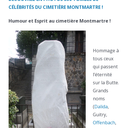
CÉLÉBRITÉS DU CIMETIÈRE MONTMARTRE !
Humour et Esprit au cimetière Montmartre !
Hommage à
tous ceux
qui passent
l’éternité
sur la Butte.
Grands
noms
(
Dalida
,
Guitry,
Offenbach
,