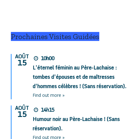
« Kaiser ».
re »)
Prochaines Visites Guidées
AOÛT
10h00
15
L’éternel féminin au Père-Lachaise :
tombes d’épouses et de maîtresses
d’hommes célèbres ! (Sans réservation).
Find out more »
AOÛT
14h15
15
Humour noir au Père-Lachaise ! (Sans
réservation).
Find out more »