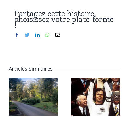
Partagez cette histoire,
choisissez votre plate-forme
!
Facebook
Twitter
LinkedIn
WhatsApp
Email
r
Articles similaires
14 mars
f,
5 janvier
2024 :
e
2017 :
Franz
Hermétiqu
Beckenbauer,
Pierre
visite au
Boulez.