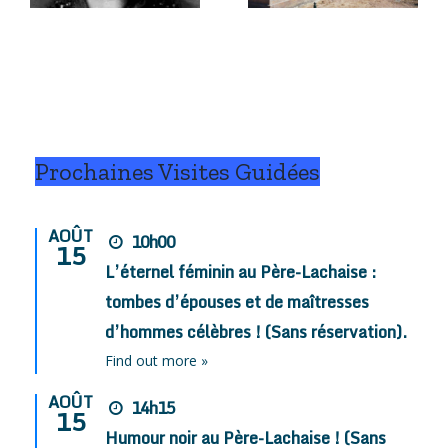
César, et
e
(58) ?
pis Fanny !
.
Prochaines Visites Guidées
AOÛT
10h00
15
L’éternel féminin au Père-Lachaise :
tombes d’épouses et de maîtresses
d’hommes célèbres ! (Sans réservation).
Find out more »
AOÛT
14h15
15
Humour noir au Père-Lachaise ! (Sans