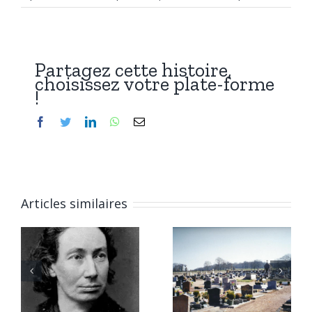
Partagez cette histoire,
choisissez votre plate-forme
!
Facebook
Twitter
LinkedIn
WhatsApp
Email
Articles similaires
6 janvier
Qui repose
2026 :
à Chitry-
Marius,
les-Mines