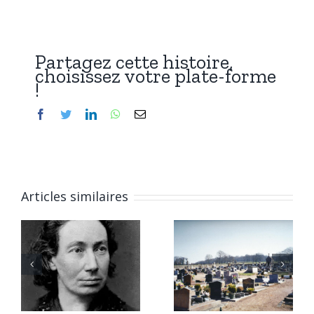
Partagez cette histoire,
choisissez votre plate-forme
!
Facebook
Twitter
LinkedIn
WhatsApp
Email
Articles similaires
6 janvier
Qui repose
2026 :
à Chitry-
Marius,
les-Mines
César, et