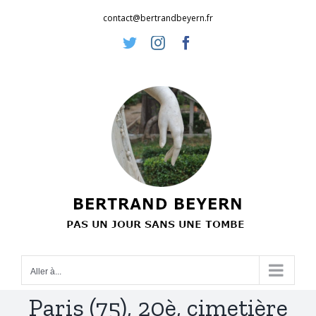
Passer
contact@bertrandbeyern.fr
au
Twitter
Instagram
Facebook
contenu
Aller à...
Paris (75), 20è, cimetière