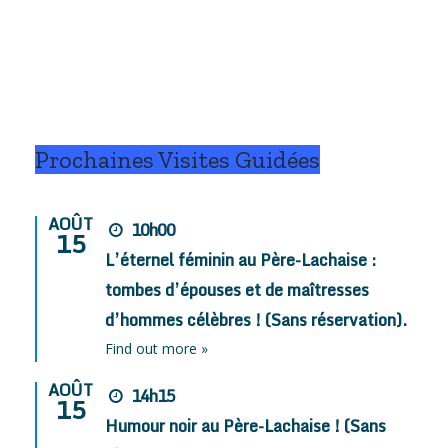
e
(58) ?
pis Fanny !
.
Prochaines Visites Guidées
AOÛT
10h00
15
L’éternel féminin au Père-Lachaise :
tombes d’épouses et de maîtresses
d’hommes célèbres ! (Sans réservation).
Find out more »
AOÛT
14h15
15
Humour noir au Père-Lachaise ! (Sans