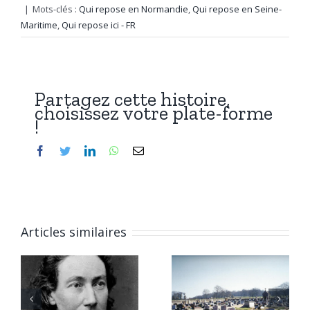
|
Mots-clés :
Qui repose en Normandie
,
Qui repose en Seine-
Maritime
,
Qui repose ici - FR
Partagez cette histoire,
choisissez votre plate-forme
!
Facebook
Twitter
LinkedIn
WhatsApp
Email
Articles similaires
6 janvier
Qui repose
2026 :
à Chitry-