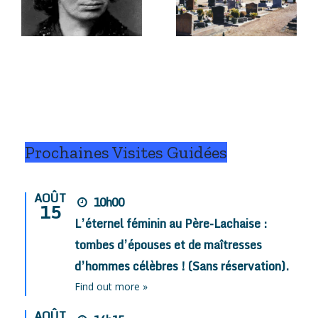
Marius,
les-Mines
César, et
e
(58) ?
pis Fanny !
.
Prochaines Visites Guidées
AOÛT
10h00
15
L’éternel féminin au Père-Lachaise :
tombes d’épouses et de maîtresses
d’hommes célèbres ! (Sans réservation).
Find out more »
AOÛT