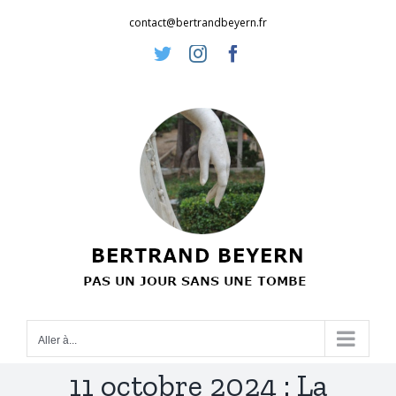
Passer
contact@bertrandbeyern.fr
au
Twitter
Instagram
Facebook
contenu
Aller à...
11 octobre 2024 : La