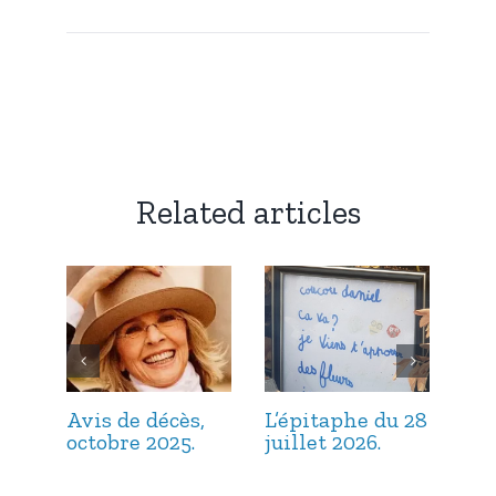
Related articles
Avis de décès,
L’épitaphe du 28
L’é
octobre 2025.
juillet 2026.
jui