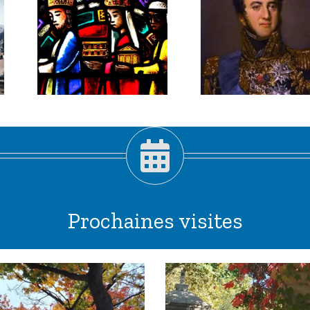
er
2026 :
Louis-
,
Gabriel
pis
Suchet,
!
maréchal
habile.
Prochaines visites