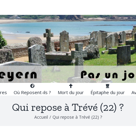
res
Où Reposent-ils ?
Mort du jour
Épitaphe du jour
Av
Qui repose à Trévé (22) ?
Accueil
/
Qui repose à Trévé (22) ?