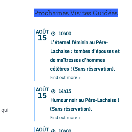
Prochaines Visites Guidées
AOÛT
10h00
15
L’éternel féminin au Père-
Lachaise : tombes d’épouses et
de maîtresses d’hommes
célèbres ! (Sans réservation).
Find out more »
AOÛT
14h15
15
Humour noir au Père-Lachaise !
(Sans réservation).
 qui
Find out more »
AOÛT
10h00