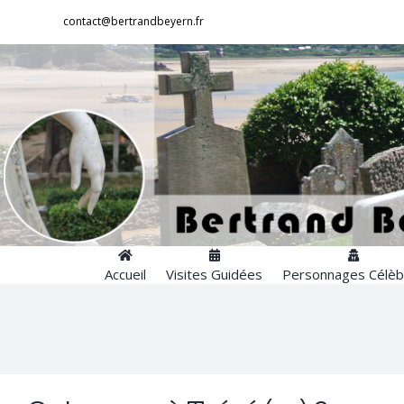
Passer
contact@bertrandbeyern.fr
au
contenu
Accueil
Visites Guidées
Personnages Célèb