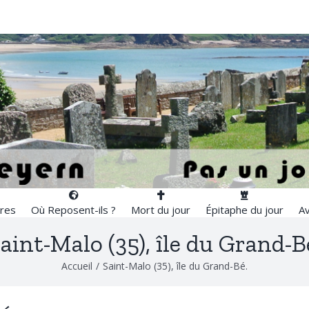
res
Où Reposent-ils ?
Mort du jour
Épitaphe du jour
Av
aint-Malo (35), île du Grand-B
Accueil
/
Saint-Malo (35), île du Grand-Bé.