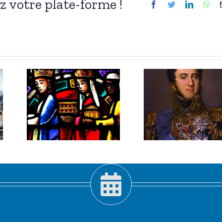
ez votre plate-forme !
Facebook
Twitter
LinkedIn
Wh
3 janvier
er
2026 :
Louis-
,
Gabriel
pis
Suchet,
!
maréchal
habile.