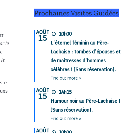
Prochaines Visites Guidées
AOÛT
10h00
st
15
L’éternel féminin au Père-
ar le
Lachaise : tombes d’épouses et
re
 le
de maîtresses d’hommes
célèbres ! (Sans réservation).
Find out more »
uste
AOÛT
ques
14h15
15
Humour noir au Père-Lachaise !
u
(Sans réservation).
Find out more »
AOÛT
10h00