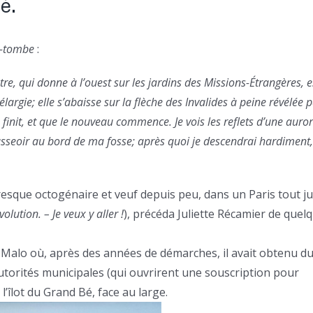
é.
e-tombe
:
e, qui donne à l’ouest sur les jardins des Missions-Étrangères, e
 élargie; elle s’abaisse sur la flèche des Invalides à peine révélée p
finit, et que le nouveau commence. Je vois les reflets d’une auro
m’asseoir au bord de ma fosse; après quoi je descendrai hardiment,
esque octogénaire et veuf depuis peu, dans un Paris tout j
volution. – Je veux y aller !
), précéda Juliette Récamier de quel
nt-Malo où, après des années de démarches, il avait obtenu d
autorités municipales (qui ouvrirent une souscription pour
l’îlot du Grand Bé, face au large.