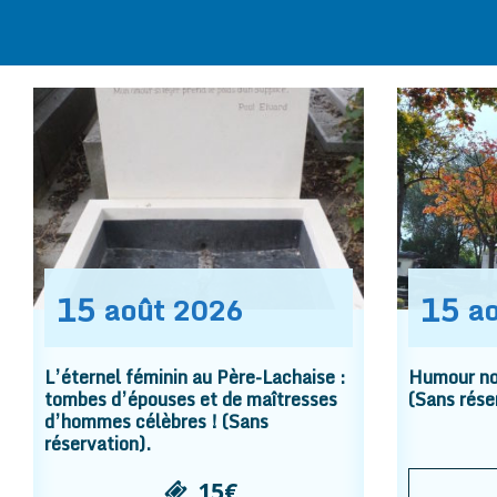
15
15
août
2026
a
L’éternel féminin au Père-Lachaise :
Humour noi
tombes d’épouses et de maîtresses
(Sans rése
d’hommes célèbres ! (Sans
réservation).
15€