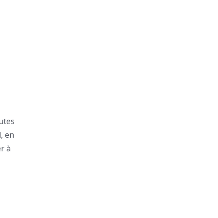
outes
d, en
er à