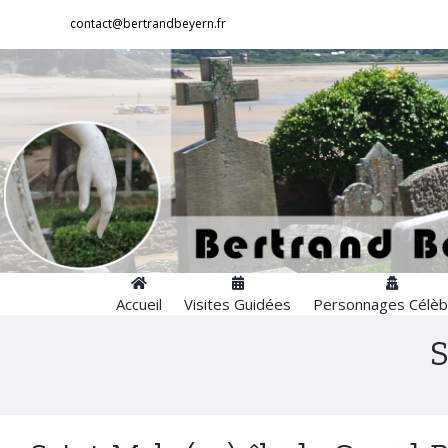
Passer
contact@bertrandbeyern.fr
au
contenu
Accueil
Visites Guidées
Personnages Célèb
S