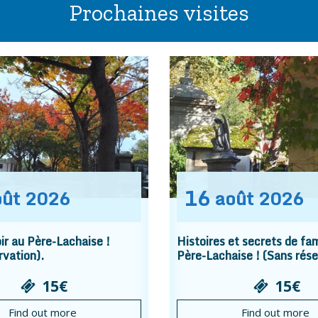
Prochaines visites
16
oût
2026
août
2026
r au Père-Lachaise !
Histoires et secrets de fam
rvation).
Père-Lachaise ! (Sans rése
15€
15€
Find out more
Find out more