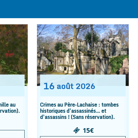
16
août
2026
ille au
Crimes au Père-Lachaise : tombes
rvation).
historiques d’assassinés… et
d’assassins ! (Sans réservation).
15€